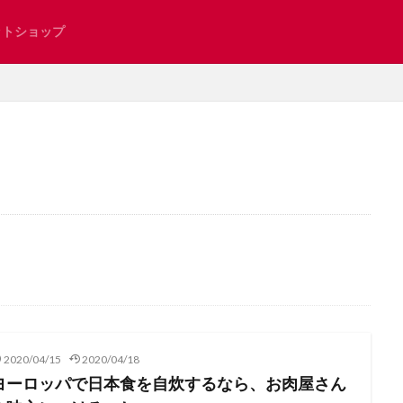
ットショップ
新型コロナ
インタビュー
掲示板
shut
お土産
お知らせ
とろりん
アンティーク
イタリ
インタビュー記事
インテリア
エレガント系
オンラインショップ
リスマス
サンモリッツ
ザンクトガレン
ジュネーブ
ジュネー
日本
スイスで見つけた日本
スイスのグルメ
スイスのスーパー
人気
スイスの教育
スイスの湖
スイスの美容
スイスの食卓
スイスグルメ
スイス・インドア
スイス在住
スイス情報
2020/04/15
2020/04/18
スイス留学
スイス隣国
スイス電車の旅
スポーツ
ソメイ
ヨーロッパで日本食を自炊するなら、お肉屋さん
チューリッヒ州
ツーク州
ティチーノ州
テニス
ドイツ