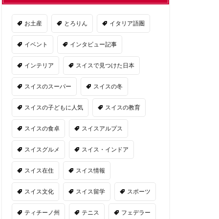
お土産
とろりん
イタリア語圏
イベント
インタビュー記事
インテリア
スイスで見つけた日本
スイスのスーパー
スイスの冬
スイスの子どもに人気
スイスの教育
スイスの食卓
スイスアルプス
スイスグルメ
スイス・インドア
スイス在住
スイス情報
スイス文化
スイス留学
スポーツ
ティチーノ州
テニス
フェデラー