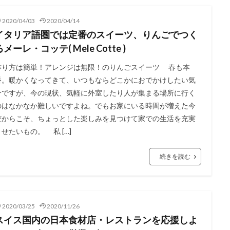
2020/04/03
2020/04/14
イタリア語圏では定番のスイーツ、りんごでつく
るメーレ・コッテ( Mele Cotte )
作り方は簡単！アレンジは無限！のりんごスイーツ 春も本
番。暖かくなってきて、いつもならどこかにおでかけしたい気
分ですが、今の現状、気軽に外室したり人が集まる場所に行く
のはなかなか難しいですよね。でもお家にいる時間が増えた今
だからこそ、ちょっとした楽しみを見つけて家での生活を充実
させたいもの。 私 […]
続きを読む
2020/03/25
2020/11/26
スイス国内の日本食材店・レストランを応援しよ