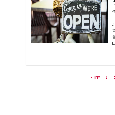
[
Prev
1