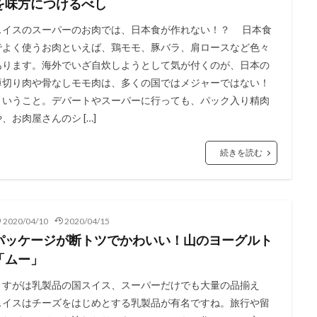
を味方につけるべし
ハイキング
ハーム
バーゼル
フェデラー
フォンデュ
スイスのスーパーのお肉では、日本食が作れない！？ 日本食
ベルン
ベルン州
ヨーロッパのトレンド
ヨーロッパの春
ヨ
でよく使うお肉といえば、鶏モモ、豚バラ、肩ロースなど色々
ヨーロッパの食卓
ヨーロッパの食材
ヨーロッパ情報
ヨーロ
あります。海外でいざ自炊しようとして気が付くのが、日本の
薄切り肉や骨なしモモ肉は、多くの国ではメジャーではない！
ラクレット
リゾート
ルガーノ
ルツェルン
ルツェルン
ということ。デパートやスーパーに行っても、パック入り精肉
ローザンヌ
ヴォー州
ヴヴェイ
仕事
便利な生活
や、お肉屋さんのシ […]
新型コロナウイルス
新型肺炎コロナウイルス対策
旅行
旅行
日本帰国
日本文化
日本語学習
最新設備
求人
泊まる
続きを読む
学エージェント
知る
知恵袋
絶景スポット
育児
行く
ポット
観光地
買う
里帰り
鉄道
風景
食べる
2020/04/10
2020/04/15
検索
パッケージが断トツでかわいい！山のヨーグルト
「ムー」
さすがは乳製品の国スイス、スーパーだけでも大量の品揃え
スイスはチーズをはじめとする乳製品が有名ですね。旅行や留