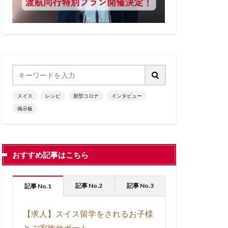
フランス語圏
ーロッパの秋
ッパ生活
州
レシピ
動画
子育て
のときに
スイス
レシピ
新型コロナ
インタビュー
海外生活
掲示板
見る
観る
おすすめ記事はこちら
記事 No.2
記事 No.3
記事 No.1
【求人】スイス留学をされるお子様
とご家族サポート