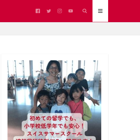
ア語圏
イベント
カフェ
ブ州
ジュラ州
スイスの冬
スイスアルプス
スイス文化
ヨシノ
ヌーシャテル州