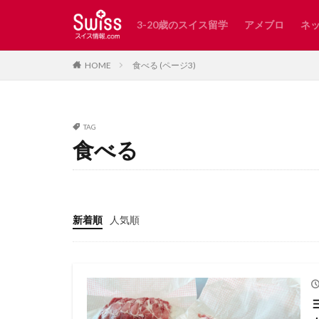
3-20歳のスイス留学
アメブロ
ネ
スイス
レシピ
食べる (ページ3)
HOME
カテゴリー
TAG
食べる
タグ
AirBnB
Wald
インスタ映え
カペル橋
ク
新着順
人気順
スイスで発見した
スイスの子どもに
スイスアーミー
スイス日本協会
チューリッヒ