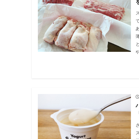
ネットショップ
フリブール州
ヨーロッパの薬局
ヨーロッパ街歩き
レーティシェ鉄道
学び
必需品
日帰り旅行
渡航情報
留
観光
観光ス