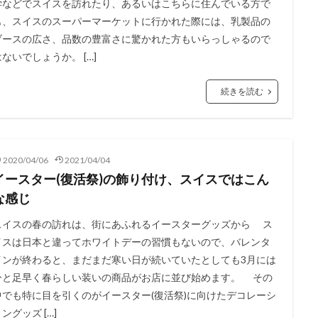
学などでスイスを訪れたり、あるいはこちらに住んでいる方で
も、スイスのスーパーマーケットに行かれた際には、乳製品の
ブースの広さ、品数の豊富さに驚かれた方もいらっしゃるので
はないでしょうか。 […]
続きを読む
2020/04/06
2021/04/04
イースター(復活祭)の飾り付け、スイスではこん
な感じ
スイスの春の訪れは、街にあふれるイースターグッズから ス
イスは日本と違ってホワイトデーの習慣もないので、バレンタ
インが終わると、まだまだ寒い日が続いていたとしても3月には
ひと足早く春らしい装いの商品がお店に並び始めます。 その
中でも特に目を引くのがイースター(復活祭)に向けたデコレーシ
ングッズ […]