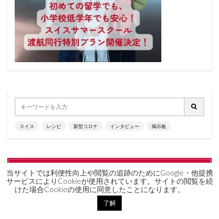
スイス
レシピ
新型コロナ
インタビュー
掲示板
おすすめ記事はこちら
当サイトでは利便性向上や閲覧の追跡のためにGoogle・他提携
サービスによりCookieが使用されています。サイトの閲覧を続
けた場合Cookieの使用に同意したことになります。
記事 No.2
記事 No.3
記事 No.1
了解