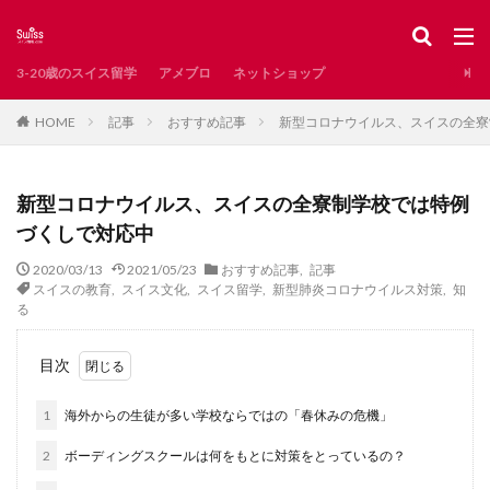
スイス
レシピ
新型コロナ
インタビュー
掲示板
カテゴリー
3-20歳のスイス留学
アメブロ
ネットショップ
記事
おすすめ記事
新型コロナウイルス、スイスの全寮
HOME
タグ
AirBnB
Waldshut
お土産
お知らせ
新型コロナウイルス、スイスの全寮制学校では特例
とろりん
アンティーク
イタリア語圏
づくしで対応中
イベント
インスタ映え
インタビュー記事
2020/03/13
2021/05/23
おすすめ記事
,
記事
インテリア
エレガント系
オンラインショップ
スイスの教育
,
スイス文化
,
スイス留学
,
新型肺炎コロナウイルス対策
,
知
る
カフェ
カペル橋
クリスマス
サンモリッツ
ザンクトガレン
ジュネーブ
ジュネーブ州
目次
ジュラ州
スイスで発見した日本
スイスで見つけた日本
スイスのグルメ
1
海外からの生徒が多い学校ならではの「春休みの危機」
スイスのスーパー
スイスの冬
2
ボーディングスクールは何をもとに対策をとっているの？
スイスの子どもに人気
スイスの教育
スイスの湖