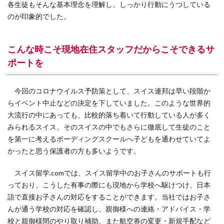
各生徒もそんな基本理念を理解し、しっかり行動にうつしている
のが印象的でした。
こんな時こそ現地在住スタッフだからこそできるサ
ポートを
今回のコロナウイルス予防策として、スイス連邦は早い段階か
らイベント中止などの決定を下していました。このような世界的
大流行の中にあっても、比較的落ち着いて行動している人が多く
みられるスイス。そのスイスの中でもさらに徹底して生徒のこと
を第一に考えるボーディングスクールへ子どもを通わせていてよ
かったと思う保護者の方も多いようです。
スイス留学.comでは、スイス留学中のお子さんのサポートも行
っており、こうした有事の際にも現地から学校へ駆けつけ、日本
語で直接お子さんの対応をすることができます。当社ではお子さ
んが通う学校の対応を確認し、親御様への連絡・アドバイス・学
校と親御様間のやり取り補助、また航空券の変更・新規手配など