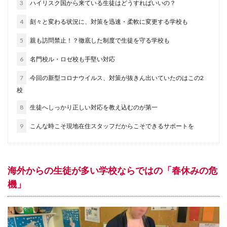
3
ハイリスク国から来ている生徒はどうすればいいの？
スイスの美容
スイスの食卓
スイスアルプス
4
刻々と変わる状況に、対策を迅速・柔軟に変更する学校も
スイスアーミー
スイスグルメ
スイス・インドア
スイス在住
スイス情報
スイス文化
5
親も訪問禁止！？徹底した制度で生徒を守る学校も
スイス日本協会
スイス留学
スイス隣国
6
名門校ル・ロゼ校も手堅い対応
スイス電車の旅
スポーツ
ソメイヨシノ
7
今回の新型コロナウイルス、対策が抜きん出いていたのはこの2
チューリッヒ
チューリッヒ州
ツーク州
校
ティチーノ州
テニス
ドイツ
ヌーシャテル州
8
生徒へしっかり正しい対応を教え込むのが第一
ネットショップ
ハイキング
ハーム
バーゼル
9
こんな時こそ現地在住スタッフだからこそできるサポートを
フェデラー
フォンデュ
フランス語圏
フリブール州
ベルン
ベルン州
ヨーロッパのトレンド
ヨーロッパの春
海外からの生徒が多い学校ならではの「春休みの危
ヨーロッパの秋
ヨーロッパの薬局
機」
ヨーロッパの食卓
ヨーロッパの食材
ヨーロッパ情報
ヨーロッパ生活
ヨーロッパ街歩き
ラクレット
リゾート
ルガーノ
ルツェルン