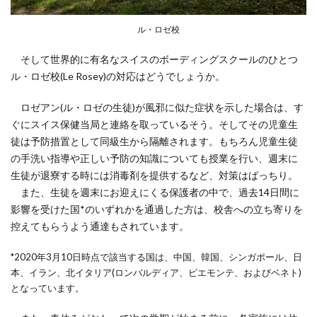
ル・ロゼ校
そして世界的に有名なスイスのボーディングスクールのひとつ
ル・ロゼ校(Le Rosey)の対応はどうでしょうか。
ロゼアン(ル・ロゼの生徒)が風邪に似た症状を示した場合は、す
ぐにスイス保健当局と連絡を取っているそう。そしてその児童生
徒は予防措置として同級生から隔離されます。もちろん児童生徒
の手洗い指導や正しい予防の知識についても授業を行い、週末に
生徒が退寮する時には消毒剤を提供するなど、対策はばっちり。
また、生徒を週末にお迎えにくる保護者の中で、過去14日間に
影響を受けた国*のいずれかを通過した方は、校舎への立ち寄りを
控えてもらうよう通達もされています。
*2020年3月10日時点で該当する国は、中国、韓国、シンガポール、日
本、イラン、北イタリア(ロンバルディア、ピエモンテ、およびベネト)
となっています。