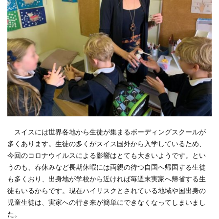
ルツェルン州
レシピ
レーティシェ鉄道
ローザンヌ
ヴォー州
ヴヴェイ
仕事
便利な生活
動画
子育て
学び
必需品
新型コロナウイルス
新型肺炎コロナウイルス対策
旅行
旅行のときに
日帰り旅行
日本帰国
日本文化
日本語学習
最新設備
求人
泊まる
海外生活
渡航情報
留学エージェント
知る
知恵袋
絶景スポット
育児
行く
見る
観る
観光
観光スポット
観光地
スイスには世界各地から生徒が集まるボーディングスクールが
買う
里帰り
鉄道
風景
食べる
多くあります。生徒の多くがスイス国外から入学しているため、
今回のコロナウイルスによる影響はとても大きいようです。とい
うのも、春休みなど長期休暇には両親の待つ自国へ帰国する生徒
検索
も多くおり、出身地が学校から近ければ毎週末実家へ帰省する生
徒もいるからです。現在ハイリスクとされている地域や国出身の
児童生徒は、実家への行き来が簡単にできなくなってしまいまし
た。