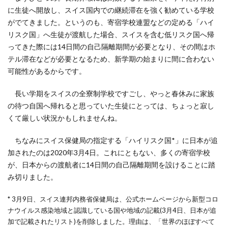
に生徒へ開放し、スイス国内での継続滞在を強く勧めている学校
がでてきました。というのも、寄宿学校連盟などの定める「ハイ
リスク国」へ生徒が渡航した場合、スイスを含む低リスク国へ帰
ってきた際には14日間の自己隔離期間が必要となり、その間はホ
テル滞在などが必要となるため、新学期の始まりに間に合わない
可能性があるからです。
長い学期をスイスの全寮制学校ですごし、やっと春休みに家族
の待つ自国へ帰れると思っていた生徒にとっては、ちょっと寂し
くて厳しい状況かもしれませんね。
ちなみにスイス保健局の指定する「ハイリスク国*」に日本が追
加されたのは2020年3月4日。これにともない、多くの寄宿学校
が、日本からの渡航者に14日間の自己隔離期間を設けることに踏
み切りました。
* 3月9日、スイス連邦内務省保健局は、公式ホームページから新型コロ
ナウイルス感染地域と認識している国や地域の記載(3月4日、日本が追
加で記載されたリスト)を削除しました。理由は、「世界のほぼすべて