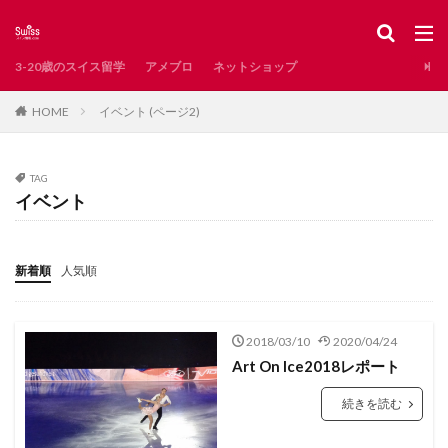
スイス
レシピ
新型コロナ
インタビュー
掲示板
カテゴリー
3-20歳のスイス留学
アメブロ
ネットショップ
イベント (ページ2)
HOME
タグ
AirBnB
Waldshut
お土産
お知らせ
TAG
とろりん
アンティーク
イタリア語圏
イベント
イベント
インスタ映え
インタビュー記事
インテリア
エレガント系
オンラインショップ
新着順
人気順
カフェ
カペル橋
クリスマス
サンモリッツ
ザンクトガレン
ジュネーブ
ジュネーブ州
2018/03/10
2020/04/24
ジュラ州
スイスで発見した日本
Art On Ice2018レポート
スイスで見つけた日本
スイスのグルメ
続きを読む
スイスのスーパー
スイスの冬
スイスの子どもに人気
スイスの教育
スイスの湖