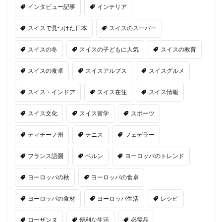
インタビュー記事
インテリア
スイスで見つけた日本
スイスのスーパー
スイスの冬
スイスの子どもに人気
スイスの教育
スイスの食卓
スイスアルプス
スイスグルメ
スイス・インドア
スイス在住
スイス情報
スイス文化
スイス留学
スポーツ
ティチーノ州
テニス
フェデラー
フランス語圏
ベルン
ヨーロッパのトレンド
ヨーロッパの秋
ヨーロッパの食卓
ヨーロッパの食材
ヨーロッパ生活
レシピ
ローザンヌ
便利な生活
必需品