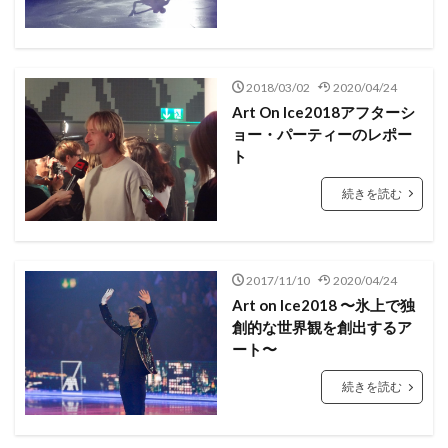
スイスの美容
スイスの食卓
スイスアルプス
スイスアーミー
スイスグルメ
スイス・インドア
スイス在住
スイス情報
スイス文化
2018/03/02
2020/04/24
スイス日本協会
スイス留学
スイス隣国
Art On Ice2018アフターシ
ョー・パーティーのレポー
スイス電車の旅
スポーツ
ソメイヨシノ
ト
チューリッヒ
チューリッヒ州
ツーク州
続きを読む
ティチーノ州
テニス
ドイツ
ヌーシャテル州
ネットショップ
ハイキング
ハーム
バーゼル
フェデラー
フォンデュ
フランス語圏
2017/11/10
2020/04/24
フリブール州
ベルン
ベルン州
Art on Ice2018 〜氷上で独
ヨーロッパのトレンド
ヨーロッパの春
創的な世界観を創出するア
ヨーロッパの秋
ヨーロッパの薬局
ート〜
ヨーロッパの食卓
ヨーロッパの食材
続きを読む
ヨーロッパ情報
ヨーロッパ生活
ヨーロッパ街歩き
ラクレット
リゾート
ルガーノ
ルツェルン