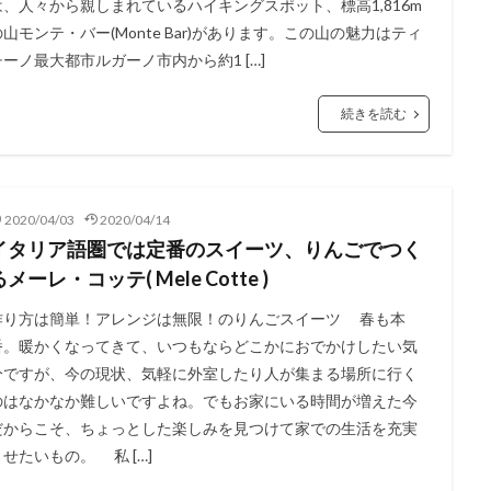
は、人々から親しまれているハイキングスポット、標高1,816m
の山モンテ・バー(Monte Bar)があります。この山の魅力はティ
チーノ最大都市ルガーノ市内から約1 […]
続きを読む
2020/04/03
2020/04/14
イタリア語圏では定番のスイーツ、りんごでつく
るメーレ・コッテ( Mele Cotte )
作り方は簡単！アレンジは無限！のりんごスイーツ 春も本
番。暖かくなってきて、いつもならどこかにおでかけしたい気
分ですが、今の現状、気軽に外室したり人が集まる場所に行く
のはなかなか難しいですよね。でもお家にいる時間が増えた今
だからこそ、ちょっとした楽しみを見つけて家での生活を充実
させたいもの。 私 […]