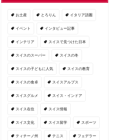
お土産
とろりん
イタリア語圏
イベント
インタビュー記事
インテリア
スイスで見つけた日本
スイスのスーパー
スイスの冬
スイスの子どもに人気
スイスの教育
スイスの食卓
スイスアルプス
スイスグルメ
スイス・インドア
スイス在住
スイス情報
スイス文化
スイス留学
スポーツ
ティチーノ州
テニス
フェデラー