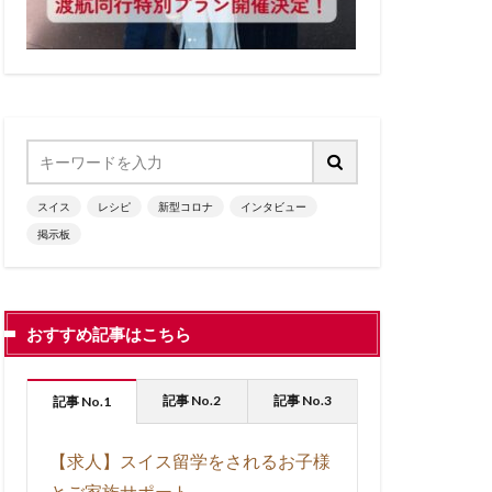
フランス語圏
ーロッパの秋
ッパ生活
州
レシピ
動画
子育て
のときに
スイス
レシピ
新型コロナ
インタビュー
海外生活
掲示板
見る
観る
おすすめ記事はこちら
記事 No.2
記事 No.3
記事 No.1
【求人】スイス留学をされるお子様
とご家族サポート