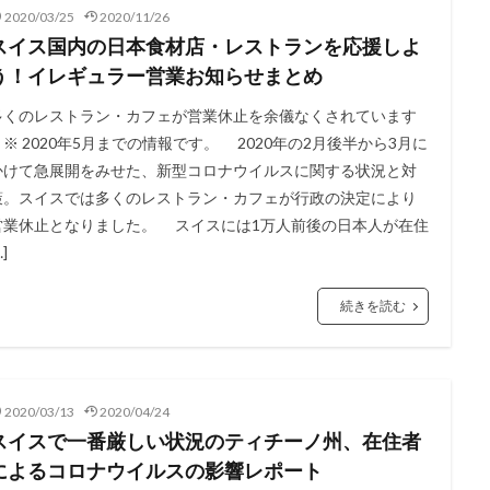
2020/03/25
2020/11/26
スイス国内の日本食材店・レストランを応援しよ
う！イレギュラー営業お知らせまとめ
多くのレストラン・カフェが営業休止を余儀なくされています
※ 2020年5月までの情報です。 2020年の2月後半から3月に
かけて急展開をみせた、新型コロナウイルスに関する状況と対
策。スイスでは多くのレストラン・カフェが行政の決定により
営業休止となりました。 スイスには1万人前後の日本人が在住
…]
続きを読む
2020/03/13
2020/04/24
スイスで一番厳しい状況のティチーノ州、在住者
によるコロナウイルスの影響レポート