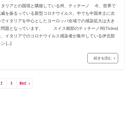
イタリアとの国境と隣接している州、ティチーノ 今、世界で
猛威を振るっている新型コロナウイルス。中でも中国本土に次
いでイタリアを中心としたヨーロッパ全域での感染拡大は大き
な問題となっています。 スイス南部のティチーノ州(Ticino)
は、イタリアでのコロナウイルス感染者が集中している伊北部
ン […]
続きを読む
2
3
Next