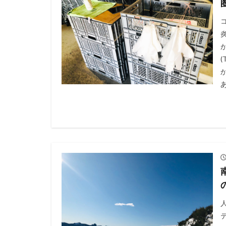
ネットショップ
フリブール州
ヨーロッパの薬局
ヨーロッパ街歩き
レーティシェ鉄道
あ
学び
必需品
日帰り旅行
渡航情報
留
観光
観光ス
テ