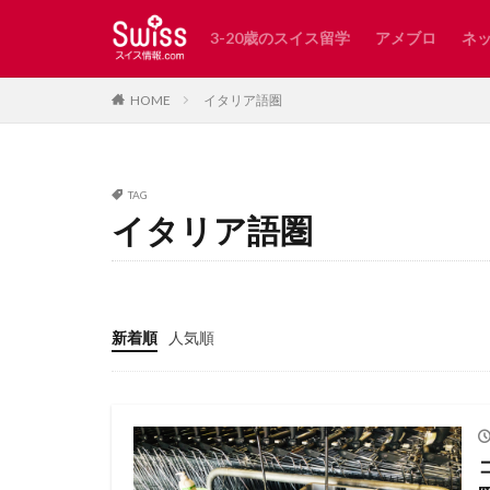
3-20歳のスイス留学
アメブロ
ネ
スイス
レシピ
イタリア語圏
HOME
カテゴリー
TAG
イタリア語圏
タグ
AirBnB
Wald
インスタ映え
カペル橋
ク
新着順
人気順
スイスで発見した
スイスの子どもに
スイスアーミー
スイス日本協会
チューリッヒ