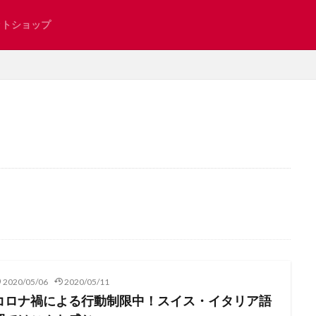
ットショップ
新型コロナ
インタビュー
掲示板
shut
お土産
お知らせ
とろりん
アンティーク
イタリ
インタビュー記事
インテリア
エレガント系
オンラインショップ
リスマス
サンモリッツ
ザンクトガレン
ジュネーブ
ジュネー
日本
スイスで見つけた日本
スイスのグルメ
スイスのスーパー
人気
スイスの教育
スイスの湖
スイスの美容
スイスの食卓
スイスグルメ
スイス・インドア
スイス在住
スイス情報
2020/05/06
2020/05/11
スイス留学
スイス隣国
スイス電車の旅
スポーツ
ソメイ
コロナ禍による行動制限中！スイス・イタリア語
チューリッヒ州
ツーク州
ティチーノ州
テニス
ドイツ