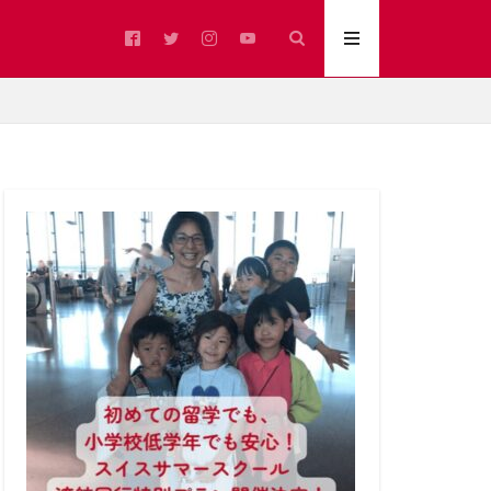
ア語圏
イベント
カフェ
ブ州
ジュラ州
スイスの冬
スイスアルプス
スイス文化
ヨシノ
ヌーシャテル州