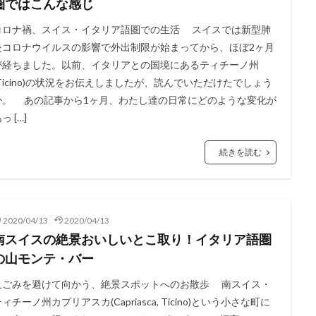
圏ではこんな感じ
ハイキング
ハーム
バーゼル
フェデラー
フォンデュ
コロナ禍、スイス・イタリア語圏での生活 スイスでは新型肺
ベルン
ベルン州
ヨーロッパのトレンド
ヨーロッパの春
ヨ
炎コロナウイルスの影響で外出制限が始まってから、ほぼ2ヶ月
ヨーロッパの食卓
ヨーロッパの食材
ヨーロッパ情報
ヨーロ
が経ちました。以前、イタリアとの国境にあるティチーノ州
(Ticino)の状況をお伝えしましたが、読んでいただけたでしょう
ラクレット
リゾート
ルガーノ
ルツェルン
ルツェルン
か。 あの記事から1ヶ月、わたし達の日常にどのような変化が
ローザンヌ
ヴォー州
ヴヴェイ
仕事
便利な生活
っ […]
新型コロナウイルス
新型肺炎コロナウイルス対策
旅行
旅行
日本帰国
日本文化
日本語学習
最新設備
求人
泊まる
続きを読む
学エージェント
知る
知恵袋
絶景スポット
育児
行く
ポット
観光地
買う
里帰り
鉄道
風景
食べる
2020/04/13
2020/04/13
検索
南スイスの絶景おいしいとこ取り！イタリア語圏
の山モンテ・バー
人ごみを避けて向かう、絶景スポットへのお散歩 南スイス・
ィチーノ州カプリアスカ(Capriasca, Ticino)という小さな町に