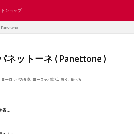
ットショップ
新型コロナ
インタビュー
掲示板
ettone )
ーネ ( Panettone )
shut
お土産
お知らせ
とろりん
アンティーク
イタリ
インタビュー記事
インテリア
エレガント系
オンラインショップ
,
ヨーロッパの食卓
,
ヨーロッパ生活
,
買う
,
食べる
リスマス
サンモリッツ
ザンクトガレン
ジュネーブ
ジュネー
日本
スイスで見つけた日本
スイスのグルメ
スイスのスーパー
人気
スイスの教育
スイスの湖
スイスの美容
スイスの食卓
定番に
スイスグルメ
スイス・インドア
スイス在住
スイス情報
スイス留学
スイス隣国
スイス電車の旅
スポーツ
ソメイ
チューリッヒ州
ツーク州
ティチーノ州
テニス
ドイツ
買えます