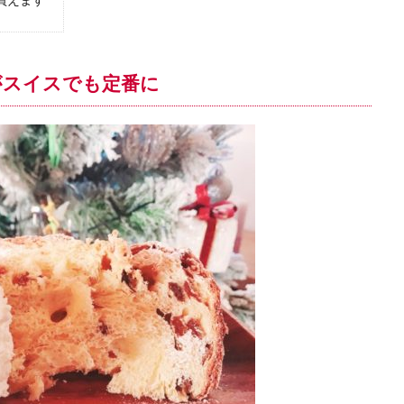
ハイキング
ハーム
バーゼル
フェデラー
フォンデュ
ベルン
ベルン州
ヨーロッパのトレンド
ヨーロッパの春
ヨ
がスイスでも定番に
ヨーロッパの食卓
ヨーロッパの食材
ヨーロッパ情報
ヨーロ
ラクレット
リゾート
ルガーノ
ルツェルン
ルツェルン
ローザンヌ
ヴォー州
ヴヴェイ
仕事
便利な生活
新型コロナウイルス
新型肺炎コロナウイルス対策
旅行
旅行
日本帰国
日本文化
日本語学習
最新設備
求人
泊まる
学エージェント
知る
知恵袋
絶景スポット
育児
行く
ポット
観光地
買う
里帰り
鉄道
風景
食べる
検索