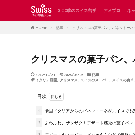
3-20歳のスイス留学
アメブロ
ネ
スイス
レシピ
記事
クリスマスの菓子パン、パネットーネ ( Pan
HOME
カテゴリー
クリスマスの菓子パン、パネット
タグ
AirBnB
Wald
2019/12/21
2020/04/03
記事
インスタ映え
イタリア語圏
,
クリスマス
,
スイスのスーパー
,
スイスの食卓
カペル橋
ク
目次
スイスで発見した
スイスの子どもに
1
隣国イタリアからのパネットーネがスイスでも
スイスアーミー
2
ふわふわ、ザクザク！デザート感覚の菓子パン
スイス日本協会
チューリッヒ
3
デパートやスーパー、パン屋さんなどで気軽に