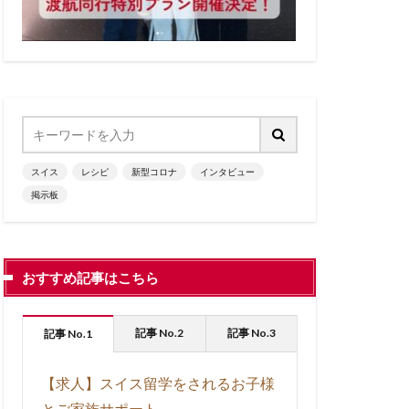
フランス語圏
ーロッパの秋
ッパ生活
州
レシピ
動画
子育て
のときに
スイス
レシピ
新型コロナ
インタビュー
海外生活
掲示板
見る
観る
おすすめ記事はこちら
記事 No.2
記事 No.3
記事 No.1
【求人】スイス留学をされるお子様
とご家族サポート