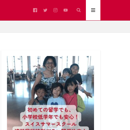
ア語圏
イベント
カフェ
ブ州
ジュラ州
スイスの冬
スイスアルプス
スイス文化
ヨシノ
ヌーシャテル州