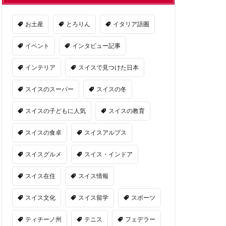
お土産
とろりん
イタリア語圏
イベント
インタビュー記事
インテリア
スイスで見つけた日本
スイスのスーパー
スイスの冬
スイスの子どもに人気
スイスの教育
スイスの食卓
スイスアルプス
スイスグルメ
スイス・インドア
スイス在住
スイス情報
スイス文化
スイス留学
スポーツ
ティチーノ州
テニス
フェデラー