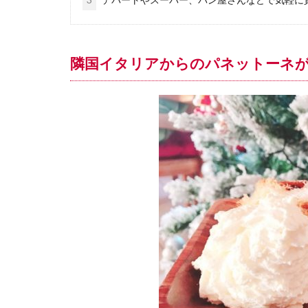
ネットショップ
フリブール州
隣国イタリアからのパネットーネ
ヨーロッパの薬局
ヨーロッパ街歩き
レーティシェ鉄道
学び
必需品
日帰り旅行
渡航情報
留
観光
観光ス