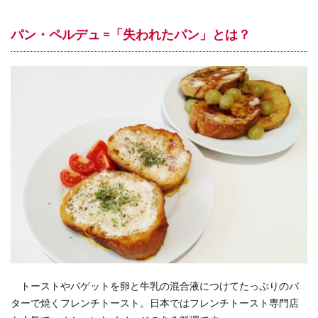
スイスの美容
スイスの食卓
スイスアルプス
パン・ペルデュ =「失われたパン」とは？
スイスアーミー
スイスグルメ
スイス・インドア
スイス在住
スイス情報
スイス文化
スイス日本協会
スイス留学
スイス隣国
スイス電車の旅
スポーツ
ソメイヨシノ
チューリッヒ
チューリッヒ州
ツーク州
ティチーノ州
テニス
ドイツ
ヌーシャテル州
ネットショップ
ハイキング
ハーム
バーゼル
フェデラー
フォンデュ
フランス語圏
フリブール州
ベルン
ベルン州
ヨーロッパのトレンド
ヨーロッパの春
ヨーロッパの秋
ヨーロッパの薬局
ヨーロッパの食卓
ヨーロッパの食材
トーストやバゲットを卵と牛乳の混合液につけてたっぷりのバ
ヨーロッパ情報
ヨーロッパ生活
ヨーロッパ街歩き
ターで焼くフレンチトースト。日本ではフレンチトースト専門店
ラクレット
リゾート
ルガーノ
ルツェルン