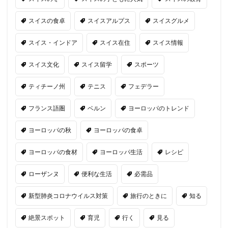
スイスの食卓
スイスアルプス
スイスグルメ
スイス・インドア
スイス在住
スイス情報
スイス文化
スイス留学
スポーツ
ティチーノ州
テニス
フェデラー
フランス語圏
ベルン
ヨーロッパのトレンド
ヨーロッパの秋
ヨーロッパの食卓
ヨーロッパの食材
ヨーロッパ生活
レシピ
ローザンヌ
便利な生活
必需品
新型肺炎コロナウイルス対策
旅行のときに
知る
絶景スポット
育児
行く
見る