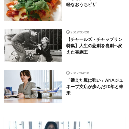
軽なおうちピザ
2019/05/28
【チャールズ・チャップリン
特集】人生の悲劇を喜劇へ変
えた喜劇王
2017/04/10
「鍛えた翼は強い」ANAジュ
ネーブ支店が歩んだ20年と未
来