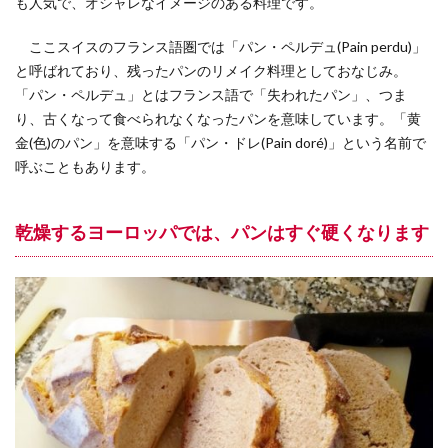
も人気で、オシャレなイメージのある料理です。
ルツェルン州
レシピ
レーティシェ鉄道
ここスイスのフランス語圏では「パン・ペルデュ(Pain perdu)」
ローザンヌ
ヴォー州
ヴヴェイ
仕事
と呼ばれており、残ったパンのリメイク料理としておなじみ。
便利な生活
動画
子育て
学び
必需品
「パン・ペルデュ」とはフランス語で「失われたパン」、つま
新型コロナウイルス
新型肺炎コロナウイルス対策
り、古くなって食べられなくなったパンを意味しています。「黄
旅行
旅行のときに
日帰り旅行
日本帰国
金(色)のパン」を意味する「パン・ドレ(Pain doré)」という名前で
呼ぶこともあります。
日本文化
日本語学習
最新設備
求人
泊まる
海外生活
渡航情報
留学エージェント
乾燥するヨーロッパでは、パンはすぐ硬くなります
知る
知恵袋
絶景スポット
育児
行く
見る
観る
観光
観光スポット
観光地
買う
里帰り
鉄道
風景
食べる
検索