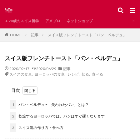
スイス
レシピ
新型コロナ
インタビュー
掲示板
カテゴリー
3-20歳のスイス留学
アメブロ
ネットショップ
記事
スイス版フレンチトースト「パン・ペルデュ」
HOME
タグ
AirBnB
Waldshut
お土産
お知らせ
スイス版フレンチトースト「パン・ペルデュ」
とろりん
アンティーク
イタリア語圏
2020/02/17
2020/06/29
記事
イベント
インスタ映え
インタビュー記事
スイスの食卓
,
ヨーロッパの食卓
,
レシピ
,
知る
,
食べる
インテリア
エレガント系
オンラインショップ
カフェ
カペル橋
クリスマス
サンモリッツ
目次
ザンクトガレン
ジュネーブ
ジュネーブ州
1
パン・ペルデュ =「失われたパン」とは？
ジュラ州
スイスで発見した日本
2
乾燥するヨーロッパでは、パンはすぐ硬くなります
スイスで見つけた日本
スイスのグルメ
スイスのスーパー
スイスの冬
3
スイス流の作り方・食べ方
スイスの子どもに人気
スイスの教育
スイスの湖