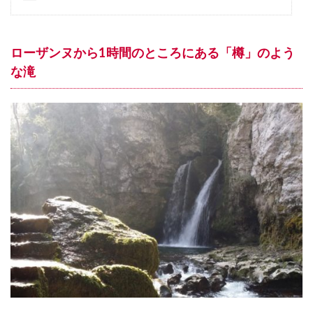
スイスの美容
スイスの食卓
スイスアルプス
スイスアーミー
スイスグルメ
スイス・インドア
ローザンヌから1時間のところにある「樽」のよう
スイス在住
スイス情報
スイス文化
な滝
スイス日本協会
スイス留学
スイス隣国
スイス電車の旅
スポーツ
ソメイヨシノ
チューリッヒ
チューリッヒ州
ツーク州
ティチーノ州
テニス
ドイツ
ヌーシャテル州
ネットショップ
ハイキング
ハーム
バーゼル
フェデラー
フォンデュ
フランス語圏
フリブール州
ベルン
ベルン州
ヨーロッパのトレンド
ヨーロッパの春
ヨーロッパの秋
ヨーロッパの薬局
ヨーロッパの食卓
ヨーロッパの食材
ヨーロッパ情報
ヨーロッパ生活
ヨーロッパ街歩き
ラクレット
リゾート
ルガーノ
ルツェルン