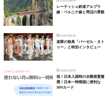
2020/08/09
レーティシェ鉄道アルブラ
線・ベルニナ線と周辺の景観
2016/08/10
楽隊の祭典「バーゼル・タト
ゥー」と特別インタビュー
2023/04/30
祝！日本入国時の水際措置撤
廃！日本一時帰国に便利な
SIMカード‎