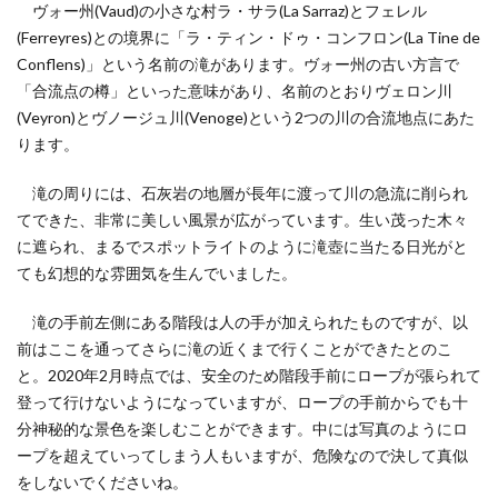
ヴォー州(Vaud)の小さな村ラ・サラ(La Sarraz)とフェレル
ルツェルン州
レシピ
レーティシェ鉄道
(Ferreyres)との境界に「ラ・ティン・ドゥ・コンフロン(La Tine de
ローザンヌ
ヴォー州
ヴヴェイ
仕事
Conflens)」という名前の滝があります。ヴォー州の古い方言で
便利な生活
動画
子育て
学び
必需品
「合流点の樽」といった意味があり、名前のとおりヴェロン川
(Veyron)とヴノージュ川(Venoge)という2つの川の合流地点にあた
新型コロナウイルス
新型肺炎コロナウイルス対策
ります。
旅行
旅行のときに
日帰り旅行
日本帰国
日本文化
日本語学習
最新設備
求人
滝の周りには、石灰岩の地層が長年に渡って川の急流に削られ
てできた、非常に美しい風景が広がっています。生い茂った木々
泊まる
海外生活
渡航情報
留学エージェント
に遮られ、まるでスポットライトのように滝壺に当たる日光がと
知る
知恵袋
絶景スポット
育児
行く
ても幻想的な雰囲気を生んでいました。
見る
観る
観光
観光スポット
観光地
滝の手前左側にある階段は人の手が加えられたものですが、以
買う
里帰り
鉄道
風景
食べる
前はここを通ってさらに滝の近くまで行くことができたとのこ
と。2020年2月時点では、安全のため階段手前にロープが張られて
検索
登って行けないようになっていますが、ロープの手前からでも十
分神秘的な景色を楽しむことができます。中には写真のようにロ
ープを超えていってしまう人もいますが、危険なので決して真似
をしないでくださいね。