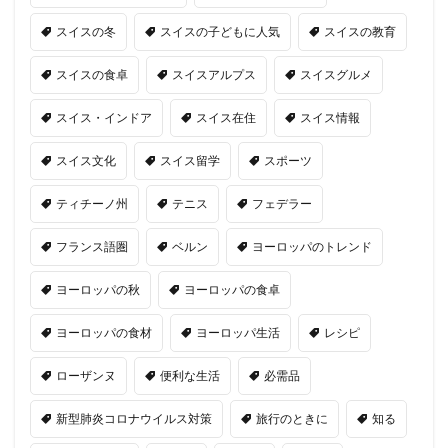
スイスの冬
スイスの子どもに人気
スイスの教育
スイスの食卓
スイスアルプス
スイスグルメ
スイス・インドア
スイス在住
スイス情報
スイス文化
スイス留学
スポーツ
ティチーノ州
テニス
フェデラー
フランス語圏
ベルン
ヨーロッパのトレンド
ヨーロッパの秋
ヨーロッパの食卓
ヨーロッパの食材
ヨーロッパ生活
レシピ
ローザンヌ
便利な生活
必需品
新型肺炎コロナウイルス対策
旅行のときに
知る