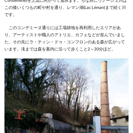
Condémine)を上流に向かって進みます。ちなみにヴノージュ川は
この後いくつもの町や村を通り、レマン湖(Lac Léman)まで続く川
です。
このコンデミーヌ通りには工場跡地を再利用したエリアがあ
り、アーティストや職人のアトリエ、カフェなどが並んでいまし
た。その先にラ・ティン・ドゥ・コンフロンのある森が広がって
います。滝までは森を案内に沿って歩くこと2～30分ほど。