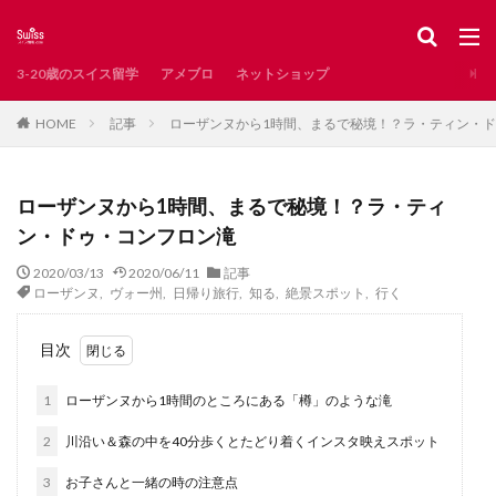
スイス
レシピ
新型コロナ
インタビュー
掲示板
カテゴリー
3-20歳のスイス留学
アメブロ
ネットショップ
記事
ローザンヌから1時間、まるで秘境！？ラ・ティン・
HOME
タグ
AirBnB
Waldshut
お土産
お知らせ
ローザンヌから1時間、まるで秘境！？ラ・ティ
とろりん
アンティーク
イタリア語圏
ン・ドゥ・コンフロン滝
イベント
インスタ映え
インタビュー記事
2020/03/13
2020/06/11
記事
インテリア
エレガント系
オンラインショップ
ローザンヌ
,
ヴォー州
,
日帰り旅行
,
知る
,
絶景スポット
,
行く
カフェ
カペル橋
クリスマス
サンモリッツ
目次
ザンクトガレン
ジュネーブ
ジュネーブ州
ジュラ州
スイスで発見した日本
1
ローザンヌから1時間のところにある「樽」のような滝
スイスで見つけた日本
スイスのグルメ
2
川沿い＆森の中を40分歩くとたどり着くインスタ映えスポット
スイスのスーパー
スイスの冬
3
お子さんと一緒の時の注意点
スイスの子どもに人気
スイスの教育
スイスの湖