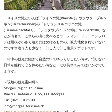
スイスの滝といえば「ラインの滝(Rheinfall)」やラウターブルン
ネン(Lauterbrunnen)の「トリュンメルバッハの滝
(Trümmelbachfälle)」「シュタウプバッハの滝(Staubbachfall)」な
どが有名で、これらの滝に比べるとラ・ティン・ドゥ・コンフロ
ンは規模が小さく迫力には欠けるものの、観光地化されていない
のですれ違う人も少なく、知る人ぞ知る絶景スポットです。
街中の観光に飽きて自然の中でゆっくりしたい時や、忙しない
日常を離れて心を休めたい時など、ぜひ訪れてみてはいかがでし
ょうか。
＜現地の観光案内所＞
Morges Région Tourisme
Rue du Château 2 CP 55, 1110 Morges
+41 (0)21 801 32 33
info@morges-tourisme.ch
https://www.morges-tourisme.ch
(仏・独・英)