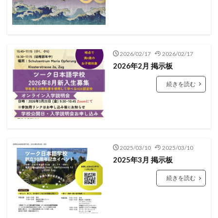
スイスの美容
スイスの食卓
スイスアルプス
スイスアーミー
スイスグルメ
スイス・インドア
スイス在住
スイス情報
スイス文化
スイス日本協会
スイス留学
スイス隣国
2026/02/17
2026/02/17
2026年2月 掲示板
スイス電車の旅
スポーツ
ソメイヨシノ
チューリッヒ
チューリッヒ州
ツーク州
続きを読む
ティチーノ州
テニス
ドイツ
ヌーシャテル州
ネットショップ
ハイキング
ハーム
バーゼル
フェデラー
フォンデュ
フランス語圏
フリブール州
ベルン
ベルン州
2025/03/10
2025/03/10
ヨーロッパのトレンド
ヨーロッパの春
2025年3月 掲示板
ヨーロッパの秋
ヨーロッパの薬局
続きを読む
ヨーロッパの食卓
ヨーロッパの食材
ヨーロッパ情報
ヨーロッパ生活
ヨーロッパ街歩き
ラクレット
リゾート
ルガーノ
ルツェルン