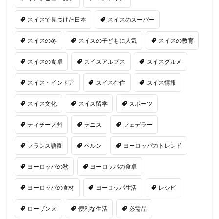
スイスで見つけた日本
スイスのスーパー
スイスの冬
スイスの子どもに人気
スイスの教育
スイスの食卓
スイスアルプス
スイスグルメ
スイス・インドア
スイス在住
スイス情報
スイス文化
スイス留学
スポーツ
ティチーノ州
テニス
フェデラー
フランス語圏
ベルン
ヨーロッパのトレンド
ヨーロッパの秋
ヨーロッパの食卓
ヨーロッパの食材
ヨーロッパ生活
レシピ
ローザンヌ
便利な生活
必需品