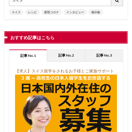
スイス
レシピ
新型コロナ
インタビュー
掲示板
おすすめ記事はこちら
記事 No.2
記事 No.3
記事 No.1
【求人】スイス留学をされるお子様とご家族サポート