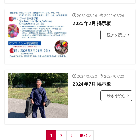
ルツェルン州
レシピ
レーティシェ鉄道
ローザンヌ
ヴォー州
ヴヴェイ
仕事
2025/02/26
2025/02/26
2025年2月 掲示板
便利な生活
動画
子育て
学び
必需品
新型コロナウイルス
新型肺炎コロナウイルス対策
続きを読む
旅行
旅行のときに
日帰り旅行
日本帰国
日本文化
日本語学習
最新設備
求人
泊まる
海外生活
渡航情報
留学エージェント
知る
知恵袋
絶景スポット
育児
行く
2024/07/20
2024/07/20
見る
観る
観光
観光スポット
観光地
2024年7月 掲示板
買う
里帰り
鉄道
風景
食べる
続きを読む
検索
1
2
3
Next