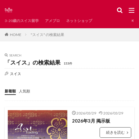
スイス
レシピ
新型コロナ
インタビュー
掲示板
カテゴリー
3-20歳のスイス留学
アメブロ
ネットショップ
"スイス" の検索結果
HOME
タグ
AirBnB
Waldshut
お土産
お知らせ
SEARCH
とろりん
アンティーク
イタリア語圏
「スイス」の検索結果
153件
イベント
インスタ映え
インタビュー記事
スイス
インテリア
エレガント系
オンラインショップ
カフェ
カペル橋
クリスマス
サンモリッツ
新着順
人気順
ザンクトガレン
ジュネーブ
ジュネーブ州
ジュラ州
スイスで発見した日本
2026/03/29
2026/03/29
スイスで見つけた日本
スイスのグルメ
2026年3月 掲示板
スイスのスーパー
スイスの冬
続きを読む
スイスの子どもに人気
スイスの教育
スイスの湖