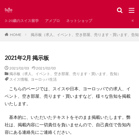
スイス
レシピ
新型コロナ
インタビュー
掲示板
カテゴリー
3-20歳のスイス留学
アメブロ
ネットショップ
掲示板（求人、イベント、空き部屋、売ります・買います、告知
HOME
タグ
AirBnB
Waldshut
お土産
お知らせ
2021年2月 掲示板
とろりん
アンティーク
イタリア語圏
2021/02/03
2021/02/03
イベント
インスタ映え
インタビュー記事
掲示板（求人、イベント、空き部屋、売ります・買います、告知）
インテリア
エレガント系
オンラインショップ
スイス情報
,
ヨーロッパ生活
こちらのページでは、スイスや日本、ヨーロッパでの求人、イ
カフェ
カペル橋
クリスマス
サンモリッツ
ベント、空き部屋、売ります・買いますなど、様々な告知を掲載
ザンクトガレン
ジュネーブ
ジュネーブ州
いたします。
ジュラ州
スイスで発見した日本
スイスで見つけた日本
スイスのグルメ
基本的に、いただいたテキストをそのまま掲載いたします。弊
社は、掲載内容に一切責任を負いませんので、自己責任で告知内
スイスのスーパー
スイスの冬
容にある連絡先にご連絡ください。
スイスの子どもに人気
スイスの教育
スイスの湖