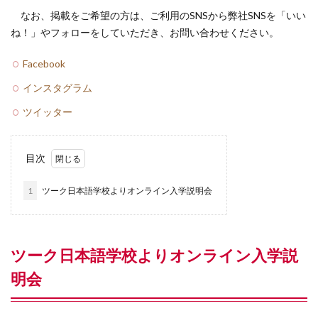
スイスの美容
スイスの食卓
スイスアルプス
なお、掲載をご希望の方は、ご利用のSNSから弊社SNSを「いい
ね！」やフォローをしていただき、お問い合わせください。
スイスアーミー
スイスグルメ
スイス・インドア
スイス在住
スイス情報
スイス文化
Facebook
スイス日本協会
スイス留学
スイス隣国
インスタグラム
スイス電車の旅
スポーツ
ソメイヨシノ
ツイッター
チューリッヒ
チューリッヒ州
ツーク州
ティチーノ州
テニス
ドイツ
ヌーシャテル州
目次
ネットショップ
ハイキング
ハーム
バーゼル
フェデラー
フォンデュ
フランス語圏
1
ツーク日本語学校よりオンライン入学説明会
フリブール州
ベルン
ベルン州
ヨーロッパのトレンド
ヨーロッパの春
ヨーロッパの秋
ヨーロッパの薬局
ツーク日本語学校よりオンライン入学説
ヨーロッパの食卓
ヨーロッパの食材
明会
ヨーロッパ情報
ヨーロッパ生活
ヨーロッパ街歩き
ラクレット
リゾート
ルガーノ
ルツェルン