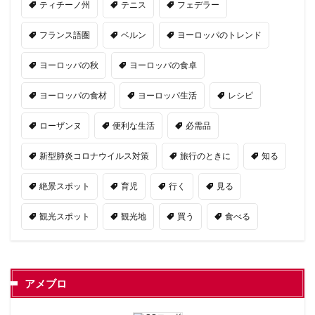
ティチーノ州
テニス
フェデラー
フランス語圏
ベルン
ヨーロッパのトレンド
ヨーロッパの秋
ヨーロッパの食卓
ヨーロッパの食材
ヨーロッパ生活
レシピ
ローザンヌ
便利な生活
必需品
新型肺炎コロナウイルス対策
旅行のときに
知る
絶景スポット
育児
行く
見る
観光スポット
観光地
買う
食べる
アメブロ