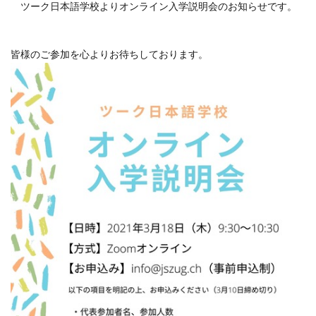
ツーク日本語学校よりオンライン入学説明会のお知らせです。
ルツェルン州
レシピ
レーティシェ鉄道
ローザンヌ
ヴォー州
ヴヴェイ
仕事
皆様のご参加を心よりお待ちしております。
便利な生活
動画
子育て
学び
必需品
新型コロナウイルス
新型肺炎コロナウイルス対策
旅行
旅行のときに
日帰り旅行
日本帰国
日本文化
日本語学習
最新設備
求人
泊まる
海外生活
渡航情報
留学エージェント
知る
知恵袋
絶景スポット
育児
行く
見る
観る
観光
観光スポット
観光地
買う
里帰り
鉄道
風景
食べる
検索